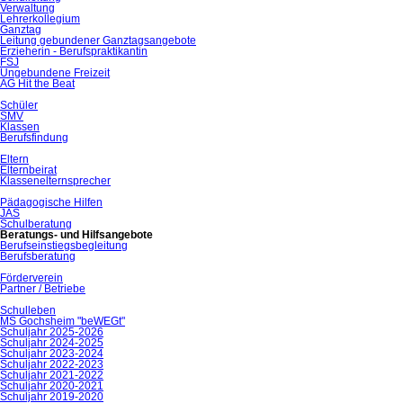
Verwaltung
Lehrerkollegium
Ganztag
Leitung gebundener Ganztagsangebote
Erzieherin - Berufspraktikantin
FSJ
Ungebundene Freizeit
AG Hit the Beat
Schüler
SMV
Klassen
Berufsfindung
Eltern
Elternbeirat
Klassenelternsprecher
Pädagogische Hilfen
JAS
Schulberatung
Beratungs- und Hilfsangebote
Berufseinstiegsbegleitung
Berufsberatung
Förderverein
Partner / Betriebe
Schulleben
MS Gochsheim "beWEGt"
Schuljahr 2025-2026
Schuljahr 2024-2025
Schuljahr 2023-2024
Schuljahr 2022-2023
Schuljahr 2021-2022
Schuljahr 2020-2021
Schuljahr 2019-2020