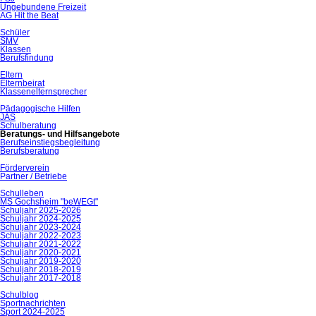
Ungebundene Freizeit
AG Hit the Beat
Schüler
SMV
Klassen
Berufsfindung
Eltern
Elternbeirat
Klassenelternsprecher
Pädagogische Hilfen
JAS
Schulberatung
Beratungs- und Hilfsangebote
Berufseinstiegsbegleitung
Berufsberatung
Förderverein
Partner / Betriebe
Schulleben
MS Gochsheim "beWEGt"
Schuljahr 2025-2026
Schuljahr 2024-2025
Schuljahr 2023-2024
Schuljahr 2022-2023
Schuljahr 2021-2022
Schuljahr 2020-2021
Schuljahr 2019-2020
Schuljahr 2018-2019
Schuljahr 2017-2018
Schulblog
Sportnachrichten
Sport 2024-2025