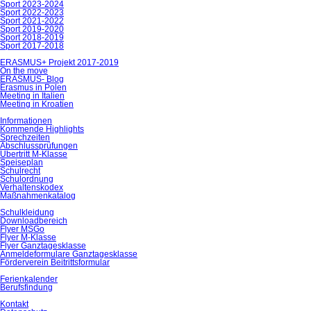
Sport 2023-2024
Sport 2022-2023
Sport 2021-2022
Sport 2019-2020
Sport 2018-2019
Sport 2017-2018
ERASMUS+ Projekt 2017-2019
On the move
ERASMUS- Blog
Erasmus in Polen
Meeting in Italien
Meeting in Kroatien
Informationen
Kommende Highlights
Sprechzeiten
Abschlussprüfungen
Übertritt M-Klasse
Speiseplan
Schulrecht
Schulordnung
Verhaltenskodex
Maßnahmenkatalog
Schulkleidung
Downloadbereich
Flyer MSGo
Flyer M-Klasse
Flyer Ganztagesklasse
Anmeldeformulare Ganztagesklasse
Förderverein Beitrittsformular
Ferienkalender
Berufsfindung
Kontakt