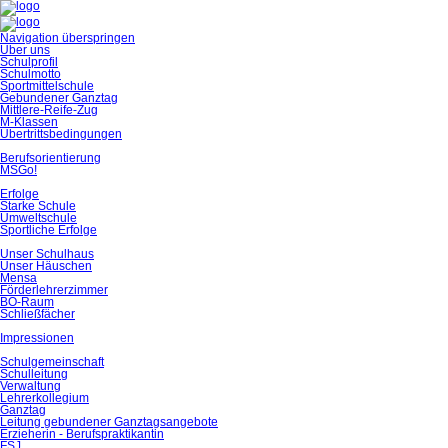
Navigation überspringen
Über uns
Schulprofil
Schulmotto
Sportmittelschule
Gebundener Ganztag
Mittlere-Reife-Zug
M-Klassen
Übertrittsbedingungen
Berufsorientierung
MSGo!
Erfolge
Starke Schule
Umweltschule
Sportliche Erfolge
Unser Schulhaus
Unser Häuschen
Mensa
Förderlehrerzimmer
BO-Raum
Schließfächer
Impressionen
Schulgemeinschaft
Schulleitung
Verwaltung
Lehrerkollegium
Ganztag
Leitung gebundener Ganztagsangebote
Erzieherin - Berufspraktikantin
FSJ