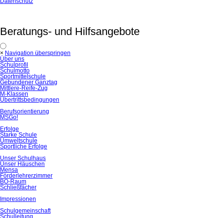
Datenschutz
Beratungs- und Hilfsangebote
×
Navigation überspringen
Über uns
Schulprofil
Schulmotto
Sportmittelschule
Gebundener Ganztag
Mittlere-Reife-Zug
M-Klassen
Übertrittsbedingungen
Berufsorientierung
MSGo!
Erfolge
Starke Schule
Umweltschule
Sportliche Erfolge
Unser Schulhaus
Unser Häuschen
Mensa
Förderlehrerzimmer
BO-Raum
Schließfächer
Impressionen
Schulgemeinschaft
Schulleitung