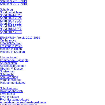
Schuljahr 2018-2019
Schuljahr 2017-2018
Schulblog
Sportnachrichten
Sport 2024-2025
Sport 2023-2024
Sport 2022-2023
Sport 2021-2022
Sport 2019-2020
Sport 2018-2019
Sport 2017-2018
ERASMUS+ Projekt 2017-2019
On the move
ERASMUS- Blog
Erasmus in Polen
Meeting in Italien
Meeting in Kroatien
Informationen
Kommende Highlights
Sprechzeiten
Abschlussprüfungen
Übertritt M-Klasse
Speiseplan
Schulrecht
Schulordnung
Verhaltenskodex
Maßnahmenkatalog
Schulkleidung
Downloadbereich
Flyer MSGo
Flyer M-Klasse
Flyer Ganztagesklasse
Anmeldeformulare Ganztagesklasse