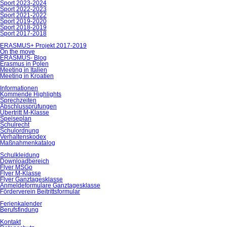
Sport 2023-2024
Sport 2022-2023
Sport 2021-2022
Sport 2019-2020
Sport 2018-2019
Sport 2017-2018
ERASMUS+ Projekt 2017-2019
On the move
ERASMUS- Blog
Erasmus in Polen
Meeting in Italien
Meeting in Kroatien
Informationen
Kommende Highlights
Sprechzeiten
Abschlussprüfungen
Übertritt M-Klasse
Speiseplan
Schulrecht
Schulordnung
Verhaltenskodex
Maßnahmenkatalog
Schulkleidung
Downloadbereich
Flyer MSGo
Flyer M-Klasse
Flyer Ganztagesklasse
Anmeldeformulare Ganztagesklasse
Förderverein Beitrittsformular
Ferienkalender
Berufsfindung
Kontakt