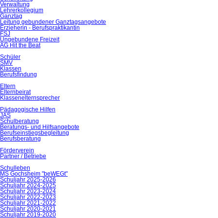
Verwaltung
Lehrerkollegium
Ganztag
Leitung gebundener Ganztagsangebote
Erzieherin - Berufspraktikantin
FSJ
Ungebundene Freizeit
AG Hit the Beat
Schüler
SMV
Klassen
Berufsfindung
Eltern
Elternbeirat
Klassenelternsprecher
Pädagogische Hilfen
JAS
Schulberatung
Beratungs- und Hilfsangebote
Berufseinstiegsbegleitung
Berufsberatung
Förderverein
Partner / Betriebe
Schulleben
MS Gochsheim "beWEGt"
Schuljahr 2025-2026
Schuljahr 2024-2025
Schuljahr 2023-2024
Schuljahr 2022-2023
Schuljahr 2021-2022
Schuljahr 2020-2021
Schuljahr 2019-2020