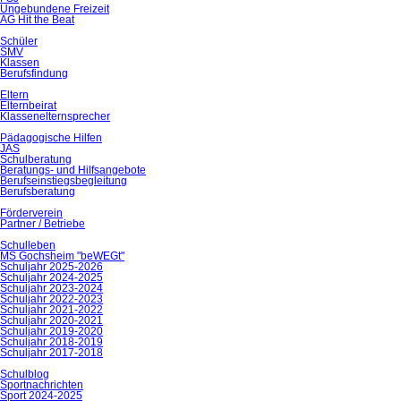
Ungebundene Freizeit
AG Hit the Beat
Schüler
SMV
Klassen
Berufsfindung
Eltern
Elternbeirat
Klassenelternsprecher
Pädagogische Hilfen
JAS
Schulberatung
Beratungs- und Hilfsangebote
Berufseinstiegsbegleitung
Berufsberatung
Förderverein
Partner / Betriebe
Schulleben
MS Gochsheim "beWEGt"
Schuljahr 2025-2026
Schuljahr 2024-2025
Schuljahr 2023-2024
Schuljahr 2022-2023
Schuljahr 2021-2022
Schuljahr 2020-2021
Schuljahr 2019-2020
Schuljahr 2018-2019
Schuljahr 2017-2018
Schulblog
Sportnachrichten
Sport 2024-2025