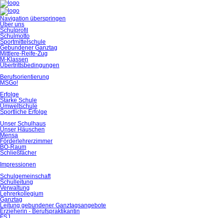
Navigation überspringen
Über uns
Schulprofil
Schulmotto
Sportmittelschule
Gebundener Ganztag
Mittlere-Reife-Zug
M-Klassen
Übertrittsbedingungen
Berufsorientierung
MSGo!
Erfolge
Starke Schule
Umweltschule
Sportliche Erfolge
Unser Schulhaus
Unser Häuschen
Mensa
Förderlehrerzimmer
BO-Raum
Schließfächer
Impressionen
Schulgemeinschaft
Schulleitung
Verwaltung
Lehrerkollegium
Ganztag
Leitung gebundener Ganztagsangebote
Erzieherin - Berufspraktikantin
FSJ