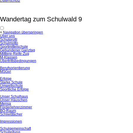
Datenschutz
Wandertag zum Schulwald 9
×
Navigation überspringen
Über uns
Schulprofil
Schulmotto
Sportmittelschule
Gebundener Ganztag
Mittlere-Reife-Zug
M-Klassen
Übertrittsbedingungen
Berufsorientierung
MSGo!
Erfolge
Starke Schule
Umweltschule
Sportliche Erfolge
Unser Schulhaus
Unser Häuschen
Mensa
Förderlehrerzimmer
BO-Raum
Schließfächer
Impressionen
Schulgemeinschaft
Schulleitung