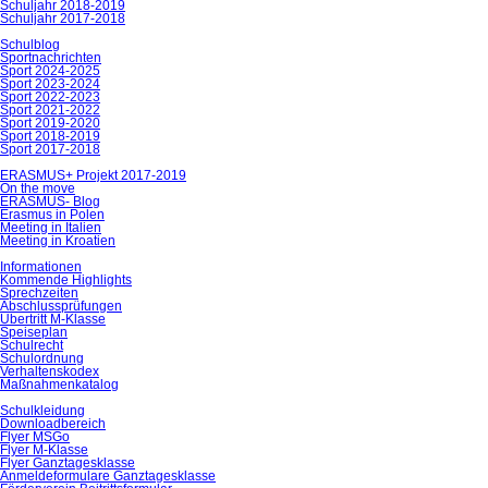
Schuljahr 2018-2019
Schuljahr 2017-2018
Schulblog
Sportnachrichten
Sport 2024-2025
Sport 2023-2024
Sport 2022-2023
Sport 2021-2022
Sport 2019-2020
Sport 2018-2019
Sport 2017-2018
ERASMUS+ Projekt 2017-2019
On the move
ERASMUS- Blog
Erasmus in Polen
Meeting in Italien
Meeting in Kroatien
Informationen
Kommende Highlights
Sprechzeiten
Abschlussprüfungen
Übertritt M-Klasse
Speiseplan
Schulrecht
Schulordnung
Verhaltenskodex
Maßnahmenkatalog
Schulkleidung
Downloadbereich
Flyer MSGo
Flyer M-Klasse
Flyer Ganztagesklasse
Anmeldeformulare Ganztagesklasse