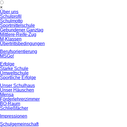
Navigation
×
überspringen
Über uns
Schulprofil
Schulmotto
Sportmittelschule
Gebundener Ganztag
Mittlere-Reife-Zug
M-Klassen
Übertrittsbedingungen
Berufsorientierung
MSGo!
Erfolge
Starke Schule
Umweltschule
Sportliche Erfolge
Unser Schulhaus
Unser Häuschen
Mensa
Förderlehrerzimmer
BO-Raum
Schließfächer
Impressionen
Schulgemeinschaft