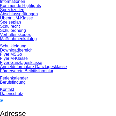
Informationen
Kommende Highlights
Sprechzeiten
Abschlussprüfungen
Übertritt M-Klasse
Speiseplan
Schulrecht
Schulordnung
Verhaltenskodex
Maßnahmenkatalog
Schulkleidung
Downloadbereich
Flyer MSGo
Flyer M-Klasse
Flyer Ganztagesklasse
Anmeldeformulare Ganztagesklasse
Förderverein Beitrittsformular
Ferienkalender
Berufsfindung
Kontakt
Datenschutz
Adresse