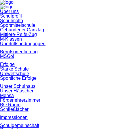
Navigation
Über uns
überspringen
Schulprofil
Schulmotto
Sportmittelschule
Gebundener Ganztag
Mittlere-Reife-Zug
M-Klassen
Übertrittsbedingungen
Berufsorientierung
MSGo!
Erfolge
Starke Schule
Umweltschule
Sportliche Erfolge
Unser Schulhaus
Unser Häuschen
Mensa
Förderlehrerzimmer
BO-Raum
Schließfächer
Impressionen
Schulgemeinschaft