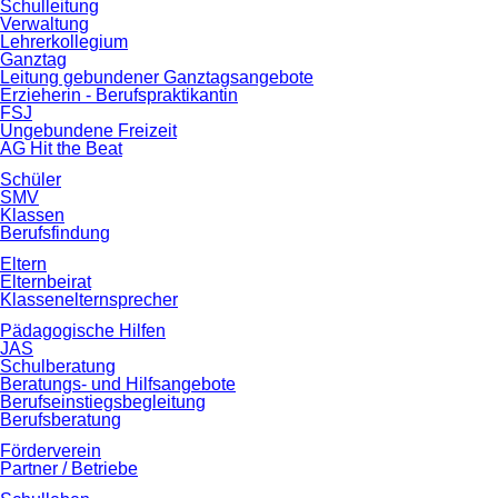
Schulleitung
Verwaltung
Lehrerkollegium
Ganztag
Leitung gebundener Ganztagsangebote
Erzieherin - Berufspraktikantin
FSJ
Ungebundene Freizeit
AG Hit the Beat
Schüler
SMV
Klassen
Berufsfindung
Eltern
Elternbeirat
Klassenelternsprecher
Pädagogische Hilfen
JAS
Schulberatung
Beratungs- und Hilfsangebote
Berufseinstiegsbegleitung
Berufsberatung
Förderverein
Partner / Betriebe