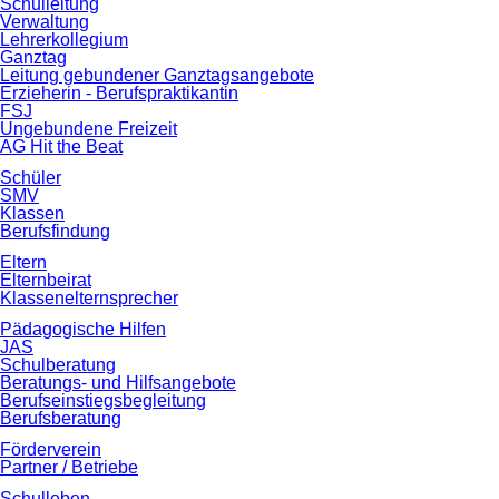
Schulleitung
Verwaltung
Lehrerkollegium
Ganztag
Leitung gebundener Ganztagsangebote
Erzieherin - Berufspraktikantin
FSJ
Ungebundene Freizeit
AG Hit the Beat
Schüler
SMV
Klassen
Berufsfindung
Eltern
Elternbeirat
Klassenelternsprecher
Pädagogische Hilfen
JAS
Schulberatung
Beratungs- und Hilfsangebote
Berufseinstiegsbegleitung
Berufsberatung
Förderverein
Partner / Betriebe
Schulleben